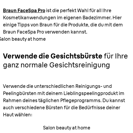
Braun FaceSpa Pro
ist die perfekt Wahl für all Ihre
Kosmetikanwendungen im eigenen Badezimmer. Hier
einige Tipps von Braun für die Produkte, die du mit dem
Braun FaceSpa Pro verwenden kannst.
Salon beauty at home
Verwende die Gesichtsbürste
für Ihre
ganz normale Gesichtsreinigung
Verwende die unterschiedlichen Reinigungs- und
Peelingbürsten mit deinem Lieblingspeelingprodukt im
Rahmen deines täglichen Pflegeprogramms. Du kannst
auch verschiedene Bürsten für die Bedürfnisse deiner
Haut wählen:
Salon beauty at home