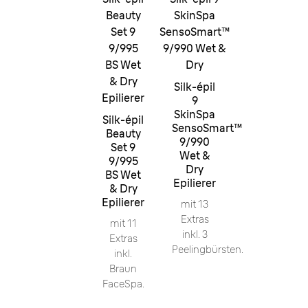
Beauty
SkinSpa
Set 9
SensoSmart™
9/995
9/990 Wet &
BS Wet
Dry
& Dry
Silk-épil
Epilierer
9
SkinSpa
Silk-épil
SensoSmart™
Beauty
9/990
Set 9
Wet &
9/995
Dry
BS Wet
Epilierer
& Dry
Epilierer
mit 13
Extras
mit 11
inkl. 3
Extras
Peelingbürsten.
inkl.
Braun
FaceSpa.