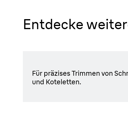
Schmaler
Entdecke weiter
Scherkopf.
Für eine einfache Rasur unter de
Integrierter Präzisionstrimm
Für präzises Trimmen von Sch
und Koteletten.