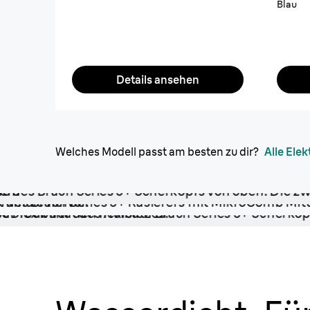
Blau
Details ansehen
Welches Modell passt am besten zu dir?
Alle Elek
2 Gründlichkeits
Scherfolien
Passt sich jeder
Für eine gründliche & angenehm
Rasur.