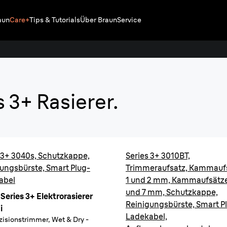
aun
Care+
Tips & Tutorials
Über Braun
Service
Series
 3+ Rasierer.
Gründliche 
Kaufen
 3+ 3040s, Schutzkappe,
Series 3+ 3010BT,
ungsbürste, Smart Plug-
Trimmeraufsatz, Kammauf
abel
1 und 2 mm, Kammaufsätze:
und 7 mm, Schutzkappe,
Series 3+ Elektrorasierer
Reinigungsbürste, Smart P
i
Ladekabel,
zisionstrimmer, Wet & Dry -