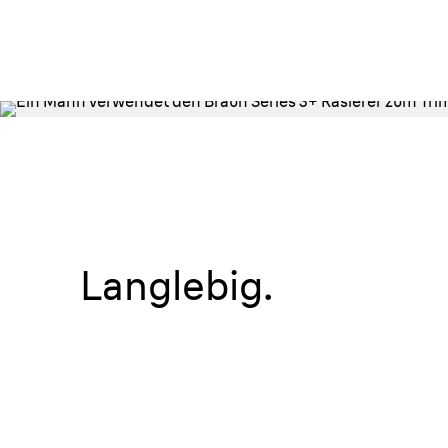
Rasieren, trimm
und konturieren
Langlebig.
Verwende den Trimmeraufsatz fü
präzise Trimmen von Koteletten 
dem Schnurrbart.