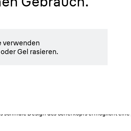
nen Gebrauch.
hmere Rasur.
e verwenden
oder Gel rasieren.