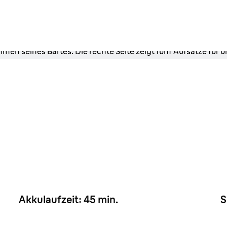
en
.
r das
und
Akkulaufzeit: 45 min.
S