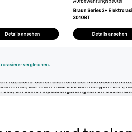
Aufbewahrungsbeutel
Braun Series 3+ Elektroras
3010BT
Details ansehen
Details ansehen
trorasierer vergleichen.
-
Mi
Mit
e
Führt 
Elemen