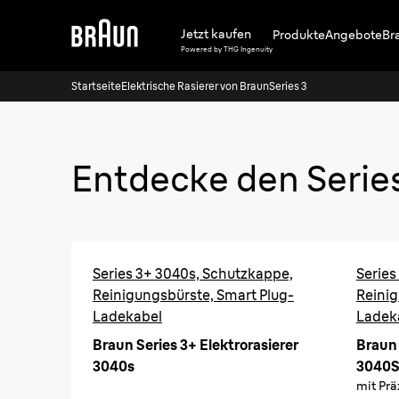
Jetzt kaufen
Produkte
Angebote
Br
Powered by THG Ingenuity
Startseite
Elektrische Rasierer von Braun
Series 3
Entdecke den Series
Series 3+ 3040s, Schutzkappe,
Series
Reinigungsbürste, Smart Plug-
Reinig
Ladekabel
Ladek
Braun Series 3+ Elektrorasierer
Braun 
3040s
3040S
mit Prä