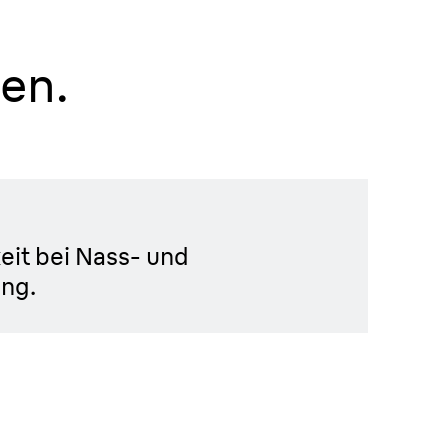
en.
ndstück
eit bei Nass- und
ng.