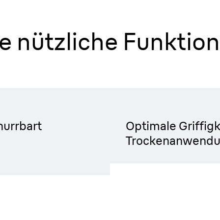
e nützliche Funktion
r Nase.
er
Anti-Rutsch-Ha
nurrbart
Optimale Griffigk
Trockenanwendu