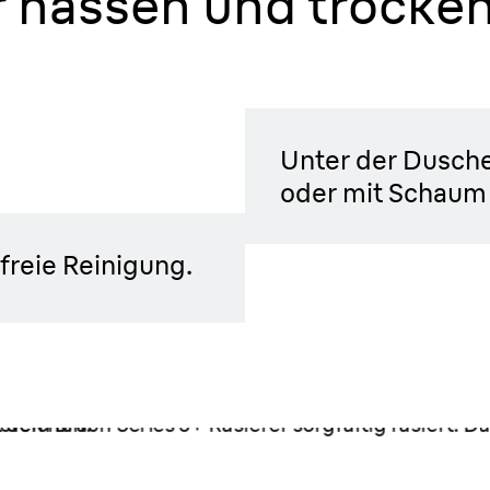
r nassen und trocke
angene
he und
Unter der Dusch
oder mit Schaum 
sfreie Reinigung.