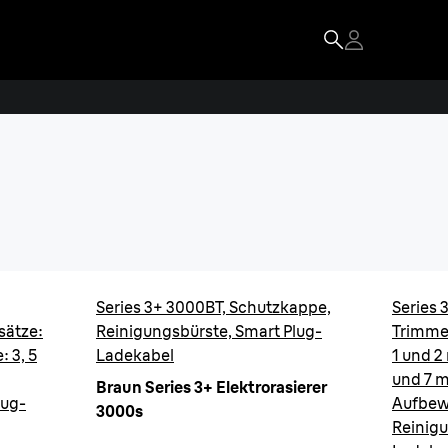
 3+ Rasierer
& angenehme Rasur.
Series 3+ 3000BT, Schutzkappe,
Series 
sätze:
Reinigungsbürste, Smart Plug-
Trimme
 3, 5
Ladekabel
1 und 2
und 7 
Braun Series 3+ Elektrorasierer
lug-
Aufbew
3000s
Reinigu