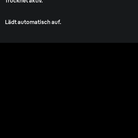
Trocknet aktiv.
Lädt automatisch auf.
Made in Germany.
Langlebig, jeden Tag, jahrelang.