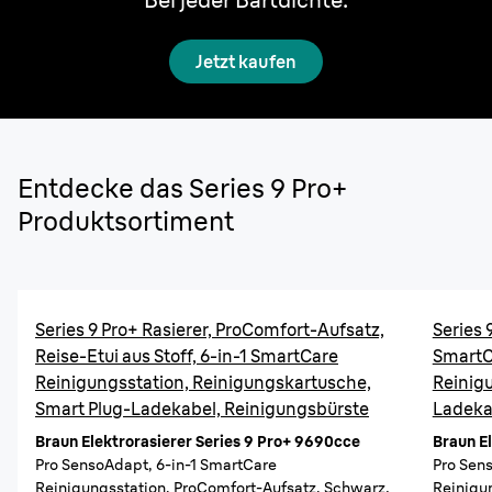
Jetzt kaufen
Entdecke das Series 9 Pro+
Produktsortiment
Series 9 Pro+ Rasierer, ProComfort-Aufsatz,
Series 
Reise-Etui aus Stoff, 6-in-1 SmartCare
SmartC
Reinigungsstation, Reinigungskartusche,
Reinig
Smart Plug-Ladekabel, Reinigungsbürste
Ladeka
Braun Elektrorasierer Series 9 Pro+ 9690cce
Braun E
Pro SensoAdapt, 6-in-1 SmartCare
Pro Sen
Reinigungsstation, ProComfort-Aufsatz, Schwarz.
Reinigun