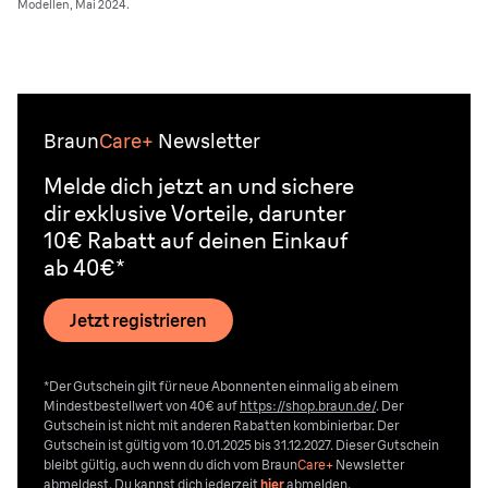
Modellen, Mai 2024.
Braun
Care+
Newsletter
Melde dich jetzt an und sichere
dir exklusive Vorteile, darunter
10€ Rabatt auf deinen Einkauf
ab 40€*
Jetzt registrieren
*Der Gutschein gilt für neue Abonnenten einmalig ab einem
Mindestbestellwert von 40€ auf
https://shop.braun.de/
. Der
Gutschein ist nicht mit anderen Rabatten kombinierbar. Der
Gutschein ist gültig vom 10.01.2025 bis 31.12.2027. Dieser Gutschein
bleibt gültig, auch wenn du dich vom
Braun
Care+
Newsletter
abmeldest. Du kannst dich jederzeit
hier
abmelden.