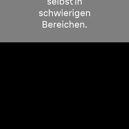
selbst in
schwierigen
Bereichen.
Anpassungsfähiger Pro-
Rasieraufsatz.
Passt sich an die schwierigsten Konturen an
und sorgt für eine perfekte Rasur, überall.
40° Flexibilität. Gründliche Rasur selbst unter Kinn und
Nase.