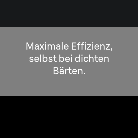
Maximale Effizienz,
selbst bei dichten
Bärten.
Pro SensoAdapt.
Stark und effizient, selbst bei dichtem