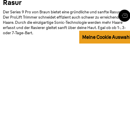
Rasur
Der Series 9 Pro von Braun bietet eine gründliche und sanfte Rasur.
Der ProLift Trimmer schneidet effizient auch schwer zu erreichende
Haare. Durch die einzigartige Sonic-Technologie werden mehr Haare
erfasst und der Rasierer gleitet sanft über deine Haut. Egal ob ob 1-, 3-
oder 7-Tage-Bart.
Meine Cookie Auswah
media
Effizient
und sanft
- der
Series 9
Scherkopf mit 5
ProLift Trimmer
Pro.
Pro Lift
Rasierelementen
Trimmer.
Brauns beste
Der Nass-
Der