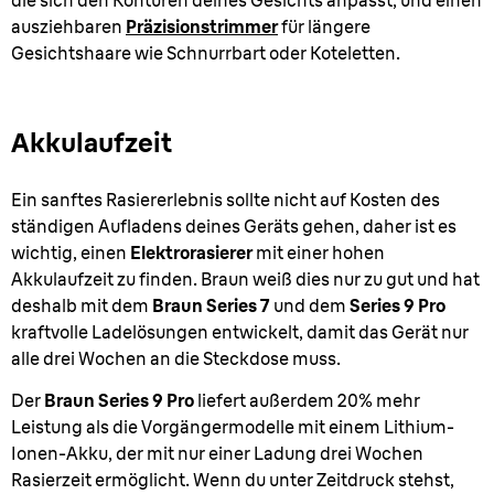
die sich den Konturen deines Gesichts anpasst, und einen
ausziehbaren
Präzisionstrimmer
für längere
Gesichtshaare wie Schnurrbart oder Koteletten.
Akkulaufzeit
Ein sanftes Rasiererlebnis sollte nicht auf Kosten des
ständigen Aufladens deines Geräts gehen, daher ist es
wichtig, einen
Elektrorasierer
mit einer hohen
Akkulaufzeit zu finden. Braun weiß dies nur zu gut und hat
deshalb mit dem
Braun Series 7
und dem
Series 9
Pro
kraftvolle Ladelösungen entwickelt, damit das Gerät nur
alle drei Wochen an die Steckdose muss.
Der
Braun Series 9 Pro
liefert außerdem 20% mehr
Leistung als die Vorgängermodelle mit einem Lithium-
Ionen-Akku, der mit nur einer Ladung drei Wochen
Rasierzeit ermöglicht. Wenn du unter Zeitdruck stehst,