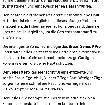
Schneideelemente an deiner Haut ziehen. Dies kann oft
zu Irritationen und eingewachsenen Haaren führen.
Den
besten elektrischen Rasierer
für empfindliche Haut
zu finden, ist eine Möglichkeit, dieses häufige Problem
anzugehen, da Folienrasierer so konzipiert sind, dass sie
über deine Haut gleiten, um die Gesichtshaare sanft zu
entfernen.
Die intelligente Sonic Technologie des
Braun Series 9 Pro
und
Braun Series 7
erfasst deine Bartdichte automatisch,
stellt sich darauf ein und macht beide zu großartigen
Folienrasierern
, die deine Haut schützen.
Der
Series 9
Pro
Rasierer sorgt für eine effiziente und
sanfte Rasur. Egal ob 1-, 3- oder 7-Tage Bart. Weniger Züge
sorgen für eine schnellere Rasur und verringern das
Risiko, empfindliche Haut zu reizen.
Der
Series 7
Scherkopf ist außerdem mit drei flexiblen
Klingen ausgestattet, die sich den Konturen deines