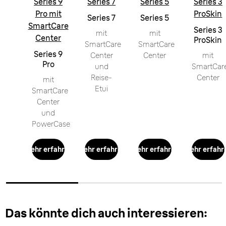
Series 9
Series 7
Series 5
Series 3
Pro mit
ProSkin
Series 7
Series 5
SmartCare
Series 3
mit
mit
Center
ProSkin
SmartCare
SmartCare
Series 9
Center
Center
mit
Pro
und
SmartCar
Reise-
Center
mit
Etui
SmartCare
Center
und
PowerCase
Mehr erfahren
Mehr erfahren
Mehr erfahren
Mehr erfahr
Das könnte dich auch interessieren: