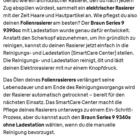
Genau wie ein altmodischer Rasierer, den du nach jedem
Zug abspülen würdest, sammelt ein
elektrischer Rasierer
mit der Zeit Haare und Hautpartikel an. Wie pflegst du also
deinen
Folienrasierer
am besten? Der
Braun Series 9
9390cc
mit Ladestation wurde genau dafür entwickelt.
Anstatt den Scherkopf abzunehmen, um ihn gründlich zu
reinigen, kannst du deinen Rasierer jetzt einfach in die
Reinigungs- und Ladestation (SmartCare Center) stellen.
Die Reinigungs- und Ladestation reinigt, ölt und lädt
deinen Elektrorasierer mit nur einem Knopfdruck.
Das Ölen deines
Folienrasierers
verlängert seine
Lebensdauer und am Ende des Reinigungsvorgangs wird
der Rasierer automatisch getrocknet – bereit für den
nächsten Einsatz. Das SmartCare Center macht die
Pflege deines Rasierers unterwegs zu einem Ein-Schritt-
Prozess, aber du kannst auch den
Braun Series 9 9340s
ohne Ladestation
wählen, wenn du die manuelle
Reinigung bevorzugst.