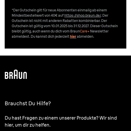
*Der Gutschein gilt für neue Abonnenten einmalig ab einem
Mindestbestellwert von 40€ auf
https://shop.braun.de/
. Der
Gutschein ist nicht mit anderen Rabatten kombinierbar. Der
Gutschein ist gültig vom 10.01.2025 bis 31.12.2027. Dieser Gutschein
bleibt gültig, auch wenn du dich vom
Braun
Care+
Newsletter
abmeldest. Du kannst dich jederzeit
hier
abmelden.
Brauchst Du Hilfe?
Du hast Fragen zu einem unserer Produkte? Wir sind
hier, um dir zu helfen.