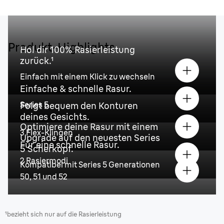
Produkt-Highlights
Hol dir 100% Rasierleistung
zurück.¹
Einfach mit einem Klick zu wechseln
Einfache & schnelle Rasur.
Series 5
Folgt bequem den Konturen
deines Gesichts.
Optimiere deine Rasur mit einem
3 Flex-Klingen
Upgrade auf den neuesten Series
Für eine schnelle Rasur.
5 Scherkopf.
2 Rasiermodi
Kompatibel mit Series 5 Generationen
50, 51 und 52
¹bezieht sich nur auf die Rasierleistung