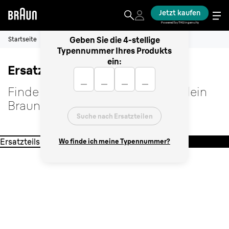
Jetzt kaufen
Powered by THG Ingenuity
Geben Sie die 4-stellige
Startseite
Typennummer Ihres Produkts
ein:
Ersatzteilsuche
_
_
_
_
Finde das richtige Ersatzteil für dein
Braun Produkt.
Suche nach Ersatzteilen
Ersatzteilsuche
Wo finde ich meine Typennummer?