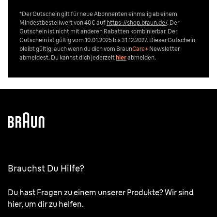
*Der Gutschein gilt für neue Abonnenten einmalig ab einem
Mindestbestellwert von 40€ auf
https://shop.braun.de/
. Der
Gutschein ist nicht mit anderen Rabatten kombinierbar. Der
Gutschein ist gültig vom 10.01.2025 bis 31.12.2027. Dieser Gutschein
bleibt gültig, auch wenn du dich vom
Braun
Care+
Newsletter
abmeldest. Du kannst dich jederzeit
hier
abmelden.
Brauchst Du Hilfe?
Du hast Fragen zu einem unserer Produkte? Wir sind
hier, um dir zu helfen.