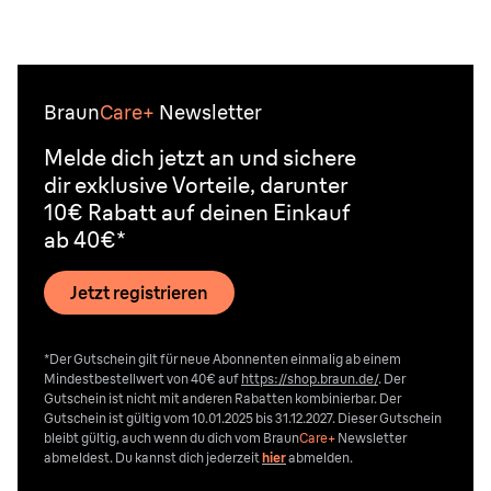
Braun
Care+
Newsletter
Melde dich jetzt an und sichere
dir exklusive Vorteile, darunter
10€ Rabatt auf deinen Einkauf
ab 40€*
Jetzt registrieren
*Der Gutschein gilt für neue Abonnenten einmalig ab einem
Mindestbestellwert von 40€ auf
https://shop.braun.de/
. Der
Gutschein ist nicht mit anderen Rabatten kombinierbar. Der
Gutschein ist gültig vom 10.01.2025 bis 31.12.2027. Dieser Gutschein
bleibt gültig, auch wenn du dich vom
Braun
Care+
Newsletter
abmeldest. Du kannst dich jederzeit
hier
abmelden.