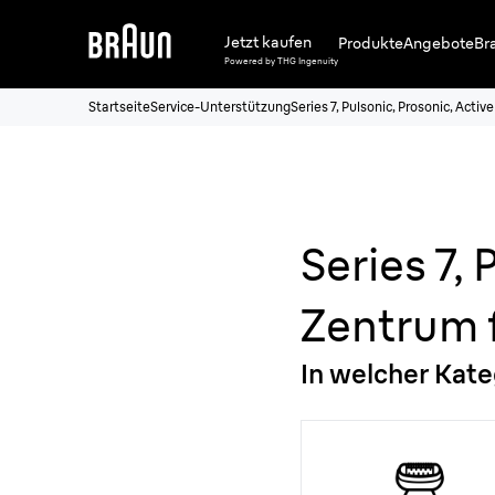
Jetzt kaufen
Produkte
Angebote
Br
Powered by THG Ingenuity
Startseite
Service-Unterstützung
Series 7, Pulsonic, Prosonic, Activ
Series 7,
Zentrum 
In welcher Kate