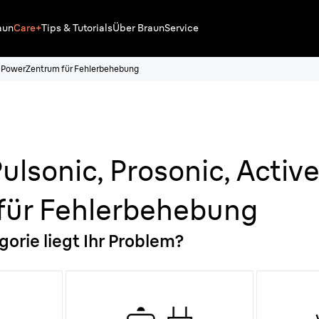
aun
Care+
Tips & Tutorials
Über Braun
Service
e Power
Zentrum für Fehlerbehebung
 Pulsonic, Prosonic, Acti
für Fehlerbehebung
gorie liegt Ihr Problem?