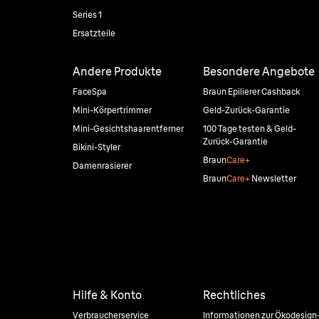
Series 1
Ersatzteile
Andere Produkte
Besondere Angebote
FaceSpa
Braun Epilierer Cashback
Mini-Körpertrimmer
Geld-Zurück-Garantie
Mini-Gesichtshaarentferner
100 Tage testen & Geld-
Zurück-Garantie
Bikini-Styler
Braun
Care+
Damenrasierer
Braun
Care+
Newsletter
Hilfe & Konto
Rechtliches
Verbraucherservice
Informationen zur Ökodesign