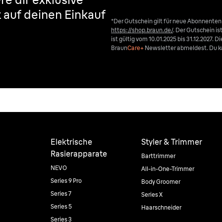
t auf deinen Einkauf
*Der Gutschein gilt für neue Abonnente
https://shop.braun.de/
. Der Gutschein i
ist gültig vom 10.01.2025 bis 31.12.2027. 
Braun
Care+
Newsletter abmeldest. Du ka
Elektrische
Styler & Trimmer
Rasierapparate
Barttrimmer
NEVO
All-in-One-Trimmer
Series 9 Pro
Body Groomer
Series 7
Series X
Series 5
Haarschneider
Series 3