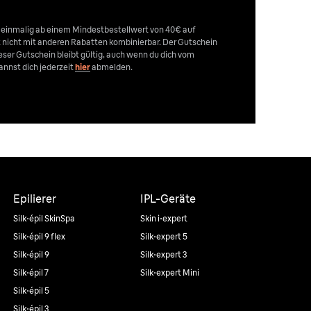
n einmalig ab einem Mindestbestellwert von 40€ auf
st nicht mit anderen Rabatten kombinierbar. Der Gutschein
Dieser Gutschein bleibt gültig, auch wenn du dich vom
nnst dich jederzeit
hier
abmelden.
Epilierer
IPL-Geräte
Silk·épil SkinSpa
Skin i·expert
Silk·épil 9 flex
Silk·expert 5
Silk·épil 9
Silk·expert 3
Silk·épil 7
Silk·expert Mini
Silk·épil 5
Silk·épil 3