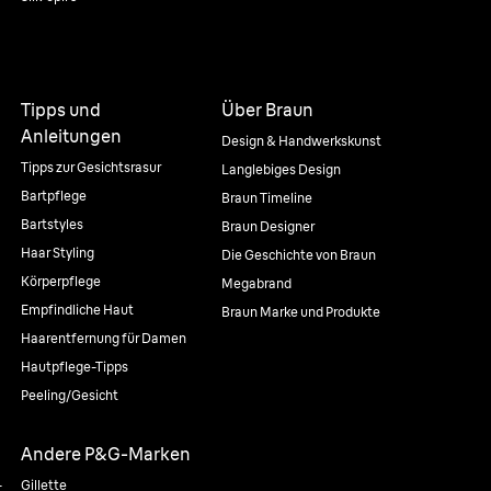
Tipps und
Über Braun
Anleitungen
Design & Handwerkskunst
Tipps zur Gesichtsrasur
Langlebiges Design
Bartpflege
Braun Timeline
Bartstyles
Braun Designer
Haar Styling
Die Geschichte von Braun
Körperpflege
Megabrand
Empfindliche Haut
Braun Marke und Produkte
Haarentfernung für Damen
Hautpflege-Tipps
Peeling/Gesicht
Andere P&G-Marken
-
Gillette