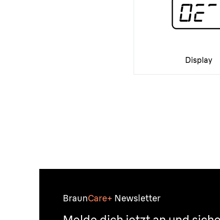
Display
Braun
Care+
Newsletter
Melde dich jetzt an und siche