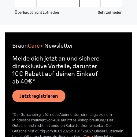
Überhaupt nicht zufrieden
Sehr zufrieden
Braun
Care+
Newsletter
Melde dich jetzt an und sichere
dir exklusive Vorteile, darunter
10€ Rabatt auf deinen Einkauf
ab 40€*
Jetzt registrieren
*Der Gutschein gilt für neue Abonnenten einmalig ab einem
Mindestbestellwert von 40€ auf
https://shop.braun.de/
. Der
Gutschein ist nicht mit anderen Rabatten kombinierbar. Der
Gutschein ist gültig vom 10.01.2025 bis 31.12.2027. Dieser Gutschein
bleibt gültig, auch wenn du dich vom
Braun
Care+
Newsletter