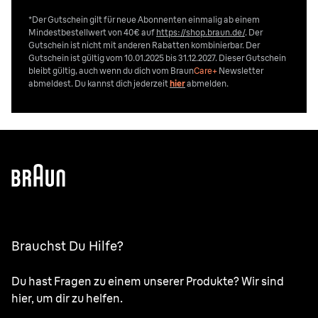
*Der Gutschein gilt für neue Abonnenten einmalig ab einem
Mindestbestellwert von 40€ auf
https://shop.braun.de/
. Der
Gutschein ist nicht mit anderen Rabatten kombinierbar. Der
Gutschein ist gültig vom 10.01.2025 bis 31.12.2027. Dieser Gutschein
bleibt gültig, auch wenn du dich vom
Braun
Care+
Newsletter
abmeldest. Du kannst dich jederzeit
hier
abmelden.
Brauchst Du Hilfe?
Du hast Fragen zu einem unserer Produkte? Wir sind
hier, um dir zu helfen.