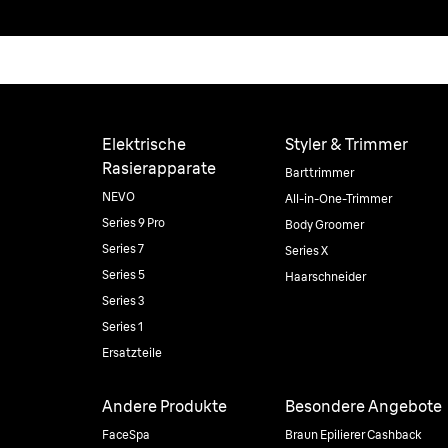
Elektrische
Styler & Trimmer
Rasierapparate
Barttrimmer
NEVO
All-in-One-Trimmer
Series 9 Pro
Body Groomer
Series 7
Series X
Series 5
Haarschneider
Series 3
Series 1
Ersatzteile
Andere Produkte
Besondere Angebote
FaceSpa
Braun Epilierer Cashback