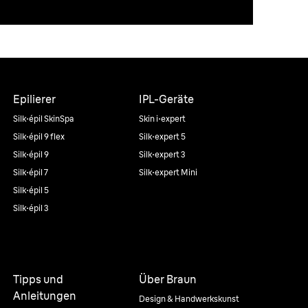
Epilierer
IPL-Geräte
Silk·épil SkinSpa
Skin i·expert
Silk·épil 9 flex
Silk·expert 5
Silk·épil 9
Silk·expert 3
Silk·épil 7
Silk·expert Mini
Silk·épil 5
Silk·épil 3
Tipps und
Über Braun
Anleitungen
Design & Handwerkskunst