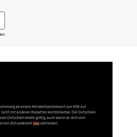
den
n einmalig ab einem Mindestbestellwert von 40€ auf
st nicht mit anderen Rabatten kombinierbar. Der Gutschein
Dieser Gutschein bleibt gültig, auch wenn du dich vom
nnst dich jederzeit
hier
abmelden.