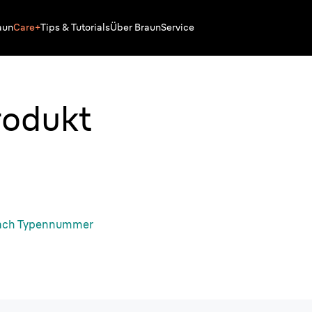
aun
Care+
Tips & Tutorials
Über Braun
Service
rodukt
ach Typennummer