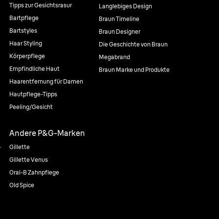
Tipps zur Gesichtsrasur
Langlebiges Design
Bartpflege
Braun Timeline
Bartstyles
Braun Designer
Haar Styling
Die Geschichte von Braun
Körperpflege
Megabrand
Empfindliche Haut
Braun Marke und Produkte
Haarentfernung für Damen
Hautpflege-Tipps
Peeling/Gesicht
Andere P&G-Marken
-
Gillette
Gillette Venus
Oral-B Zahnpflege
Old Spice