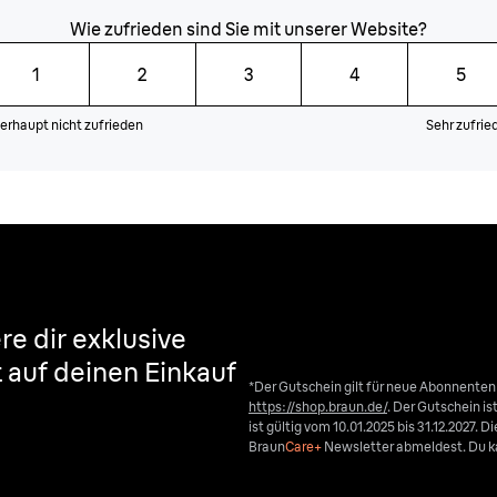
Wie zufrieden sind Sie mit unserer Website?
1
2
3
4
5
erhaupt nicht zufrieden
Sehr zufrie
re dir exklusive
t auf deinen Einkauf
*Der Gutschein gilt für neue Abonnente
https://shop.braun.de/
. Der Gutschein i
ist gültig vom 10.01.2025 bis 31.12.2027. 
Braun
Care+
Newsletter abmeldest. Du ka