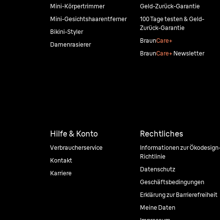
Mini-Körpertrimmer
Geld-Zurück-Garantie
Mini-Gesichtshaarentferner
100 Tage testen & Geld-
Zurück-Garantie
Bikini-Styler
Braun
Care+
Damenrasierer
Braun
Care+
Newsletter
Hilfe & Konto
Rechtliches
Verbraucherservice
Informationen zur Ökodesign
Richtlinie
Kontakt
Datenschutz
Karriere
Geschäftsbedingungen
Erklärung zur Barrierefreiheit
Meine Daten