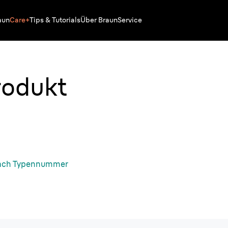
aun
Care+
Tips & Tutorials
Über Braun
Service
rodukt
ach Typennummer