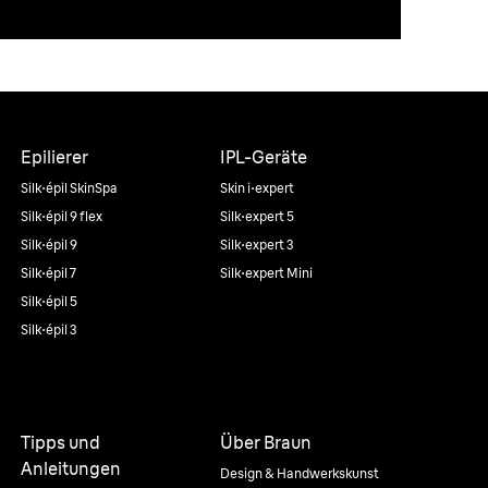
Epilierer
IPL-Geräte
Silk·épil SkinSpa
Skin i·expert
Silk·épil 9 flex
Silk·expert 5
Silk·épil 9
Silk·expert 3
Silk·épil 7
Silk·expert Mini
Silk·épil 5
Silk·épil 3
Tipps und
Über Braun
Anleitungen
Design & Handwerkskunst