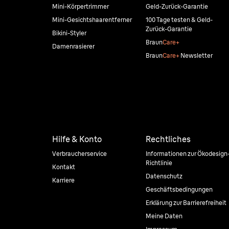
Mini-Körpertrimmer
Geld-Zurück-Garantie
Mini-Gesichtshaarentferner
100 Tage testen & Geld-
Zurück-Garantie
Bikini-Styler
Braun
Care+
Damenrasierer
Braun
Care+
Newsletter
Hilfe & Konto
Rechtliches
Verbraucherservice
Informationen zur Ökodesign
Richtlinie
Kontakt
Datenschutz
Karriere
Geschäftsbedingungen
Erklärung zur Barrierefreiheit
Meine Daten