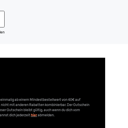
den
n einmalig ab einem Mindestbestellwert von 40€ auf
st nicht mit anderen Rabatten kombinierbar. Der Gutschein
Dieser Gutschein bleibt gültig, auch wenn du dich vom
nnst dich jederzeit
hier
abmelden.