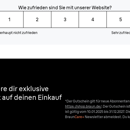
Wie zufrieden sind Sie mit unserer Website?
1
2
3
4
5
erhaupt nicht zufrieden
Sehr zufrie
re dir exklusive
t auf deinen Einkauf
*Der Gutschein gilt für neue Abonnente
https://shop.braun.de/
. Der Gutschein i
ist gültig vom 10.01.2025 bis 31.12.2027. 
Braun
Care+
Newsletter abmeldest. Du ka