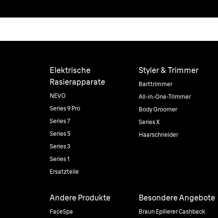
Elektrische
Styler & Trimmer
Rasierapparate
Barttrimmer
NEVO
All-in-One-Trimmer
Series 9 Pro
Body Groomer
Series 7
Series X
Series 5
Haarschneider
Series 3
Series 1
Ersatzteile
Andere Produkte
Besondere Angebote
FaceSpa
Braun Epilierer Cashback