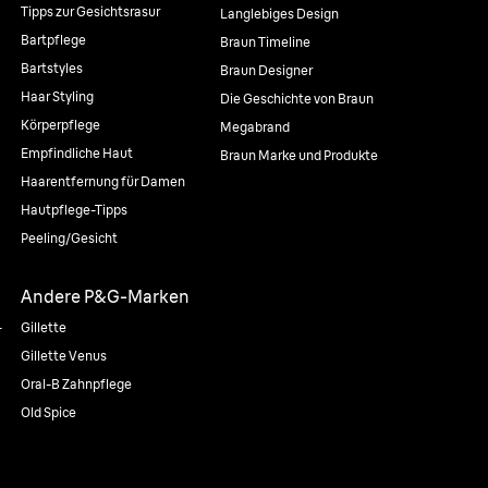
Tipps zur Gesichtsrasur
Langlebiges Design
Bartpflege
Braun Timeline
Bartstyles
Braun Designer
Haar Styling
Die Geschichte von Braun
Körperpflege
Megabrand
Empfindliche Haut
Braun Marke und Produkte
Haarentfernung für Damen
Hautpflege-Tipps
Peeling/Gesicht
Andere P&G-Marken
-
Gillette
Gillette Venus
Oral-B Zahnpflege
Old Spice