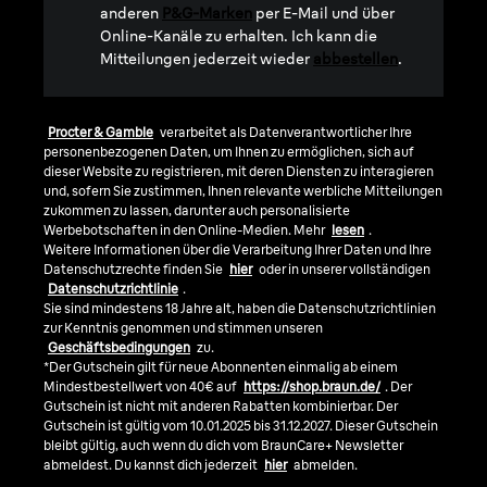
anderen
P&G-Marken
per E-Mail und über
Online-Kanäle zu erhalten. Ich kann die
Mitteilungen jederzeit wieder
abbestellen
.
Procter & Gamble
verarbeitet als Datenverantwortlicher Ihre
personenbezogenen Daten, um Ihnen zu ermöglichen, sich auf
dieser Website zu registrieren, mit deren Diensten zu interagieren
und, sofern Sie zustimmen, Ihnen relevante werbliche Mitteilungen
zukommen zu lassen, darunter auch personalisierte
Werbebotschaften in den Online-Medien. Mehr
lesen
.
Weitere Informationen über die Verarbeitung Ihrer Daten und Ihre
Datenschutzrechte finden Sie
hier
oder in unserer vollständigen
Datenschutzrichtlinie
.
Sie sind mindestens 18 Jahre alt, haben die Datenschutzrichtlinien
zur Kenntnis genommen und stimmen unseren
Geschäftsbedingungen
zu.
*Der Gutschein gilt für neue Abonnenten einmalig ab einem
Mindestbestellwert von 40€ auf
https://shop.braun.de/
. Der
Gutschein ist nicht mit anderen Rabatten kombinierbar. Der
Gutschein ist gültig vom 10.01.2025 bis 31.12.2027. Dieser Gutschein
bleibt gültig, auch wenn du dich vom BraunCare+ Newsletter
abmeldest. Du kannst dich jederzeit
hier
abmelden.