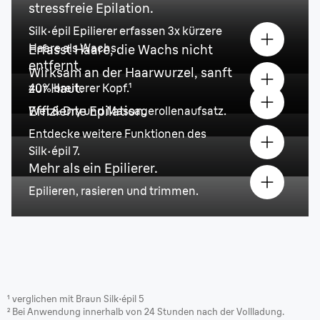
stressfreie Epilation.
Silk·épil Epilierer erfassen 3x kürzere
Haare als Wachs.
Erfasst Haare, die Wachs nicht
entfernt.
Wirksam an der Haarwurzel, sanft
zur Haut.
40% breiterer Kopf.¹
Effiziente Epilation.
Wet & Dry
und Massagerollenaufsatz.
Entdecke weitere Funktionen des
Silk·épil 7.
Mehr als ein Epilierer.
Epilieren, rasieren und trimmen.
¹ verglichen mit Braun Silk·épil 5
²
Bei Anwendung innerhalb von 24 Stunden nach der Vollladung.