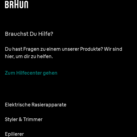
Brauchst Du Hilfe?
Du hast Fragen zu einem unserer Produkte? Wir sind
hier, um dir zu helfen.
Zum Hilfecenter gehen
Elektrische Rasierapparate
NEVO
Styler & Trimmer
Series 9 Pro
Barttrimmer
Epilierer