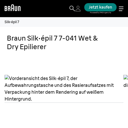
Jetzt kaufen
Powered by THG Ingenuity
Silk·épil 7
Braun Silk·épil 7 7-041 Wet &
Dry Epilierer