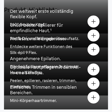
Produkt-Highlights
Der weltweit erste vollständig
flexible Kopf.
360° flexibler Kopf.
Unser bester Epilierer für
empfindliche Haut.
¹
Professionelle Ergebnisse.
Wet & Dry
und Massagerollenaufsatz.
Entdecke weitere Funktionen des
Silk·épil 9 Flex.
Angenehmere Epilation.
Silk·épil Epilierer erfassen 3x kürzere
Optimale Hautpflege mit dem All-
in-one SkinSpa.
Haare als Wachs.
Peelen, epilieren, rasieren, trimmen,
massieren.
Einfaches Trimmen in sensiblen
Bereichen.
Mini-Körperhaartrimmer.