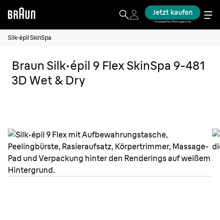
Jetzt kaufen
Powered by THG Ingenuity
Silk·épil SkinSpa
Braun Silk·épil 9 Flex SkinSpa 9-481
3D Wet & Dry