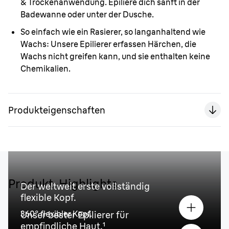
& Trockenanwendung. Epiliere dich sanft in der
Badewanne oder unter der Dusche.
So einfach wie ein Rasierer, so langanhaltend wie
Wachs:
Unsere Epilierer erfassen Härchen, die
Wachs nicht greifen kann, und sie enthalten keine
Chemikalien.
Produkteigenschaften
Produkt-Highlights
Der weltweit erste vollständig
flexible Kopf.
360° flexibler Kopf.
Unser bester Epilierer für
empfindliche Haut.
¹