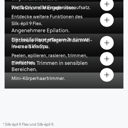
Professionelle Ergebnisse.
Wet & Dry
und Massagerollenaufsatz.
Entdecke weitere Funktionen des
Silk·épil 9 Flex.
Angenehmere Epilation.
Silk·épil Epilierer erfassen 3x kürzere
Optimale Hautpflege mit dem All-
in-one SkinSpa.
Haare als Wachs.
Peelen, epilieren, rasieren, trimmen,
massieren.
Einfaches Trimmen in sensiblen
Bereichen.
Mini-Körperhaartrimmer.
¹
Silk·épil 9 Flex und Silk·épil 9.