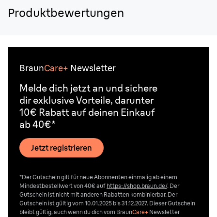
Produktbewertungen
Braun
Care+
Newsletter
Melde dich jetzt an und sichere
dir exklusive Vorteile, darunter
10€ Rabatt auf deinen Einkauf
ab 40€*
Jetzt registrieren
*Der Gutschein gilt für neue Abonnenten einmalig ab einem
Mindestbestellwert von 40€ auf
https://shop.braun.de/
. Der
Gutschein ist nicht mit anderen Rabatten kombinierbar. Der
Gutschein ist gültig vom 10.01.2025 bis 31.12.2027. Dieser Gutschein
bleibt gültig, auch wenn du dich vom
Braun
Care+
Newsletter