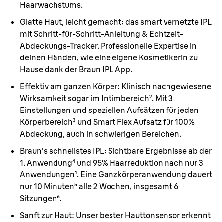
Haarwachstums.
Glatte Haut, leicht gemacht:
das smart vernetzte IPL
mit Schritt-für-Schritt-Anleitung & Echtzeit-
Abdeckungs-Tracker. Professionelle Expertise in
deinen Händen, wie eine eigene Kosmetikerin zu
Hause dank der Braun IPL App.
Effektiv am ganzen Körper:
Klinisch nachgewiesene
Wirksamkeit sogar im Intimbereich². Mit 3
Einstellungen und speziellen Aufsätzen für jeden
Körperbereich³ und Smart Flex Aufsatz für 100%
Abdeckung, auch in schwierigen Bereichen.
Braun's schnellstes IPL:
Sichtbare Ergebnisse ab der
1. Anwendung⁴ und 95% Haarreduktion nach nur 3
Anwendungen¹. Eine Ganzkörperanwendung dauert
nur 10 Minuten⁵ alle 2 Wochen, insgesamt 6
Sitzungen⁶.
Sanft zur Haut:
Unser bester Hauttonsensor erkennt