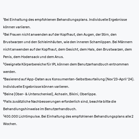
¹Bei Einhaltung des empfohlenen Behandlungsplans. Individuelle Ergebnisse
können variieren.
²Bei Frauen nicht anwenden auf der Kopfhaut, den Augen, der Stirn, den
Brustwarzen und den Schleimhäuten, wie den inneren Schamlippen. Bei Männern
nicht anwenden auf der Kopfhaut, dem Gesicht, dem Hals, den Brustwarzen, dem
Penis, dem Hodensack und dem Anus.
³Geeignete Körperbereiche für IPL können dem Benutzerhandbuch entnommen
werden.
⁴Basierend auf App-Daten aus Konsumenten-Selbstbeurteilung (Nov'23-April '24).
Individuelle Ergebnisse können variieren.
⁵Beine (Ober- & Unterschenkel), Achseln, Bikini, Oberlippe.
⁶Falls zusätzliche Nachbesserungen erforderlich sind, beachte bitte die
Behandlungshinweise im Benutzerhandbuch.
⁷400.000 Lichtimpulse. Bei Einhaltung des empfohlenen Behandlungsplans alle 2
Wochen.