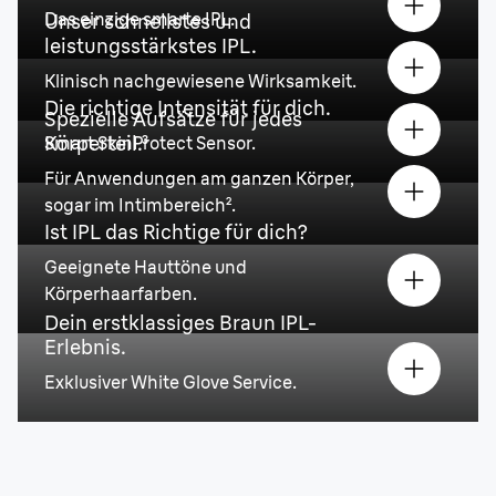
Das einzige smarte IPL.
Unser schnellstes und
leistungsstärkstes IPL.
Klinisch nachgewiesene Wirksamkeit.
Die richtige Intensität für dich.
Spezielle Aufsätze für jedes
Körperteil.³
Smart SkinProtect Sensor.
Für Anwendungen am ganzen Körper,
sogar im Intimbereich².
Ist IPL das Richtige für dich?
Geeignete Hauttöne und
Körperhaarfarben.
Dein erstklassiges Braun IPL-
Erlebnis.
Exklusiver White Glove Service.