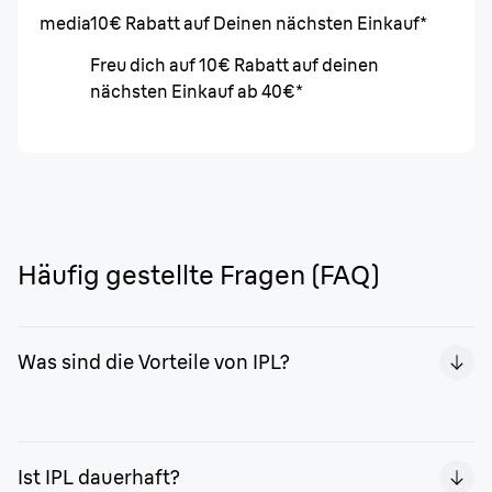
media
10€ Rabatt auf Deinen nächsten Einkauf*
Freu dich auf 10€ Rabatt auf deinen
nächsten Einkauf ab 40€*
Häufig gestellte Fragen (FAQ)
Was sind die Vorteile von IPL?
Mit Braun Skin i·expert genießt du 2 Jahre lang glatte
Haut¹. Außerdem ist es einfach anzuwenden, ganz
Ist IPL dauerhaft?
privat und bequem bei dir zu Hause. Darüber hinaus