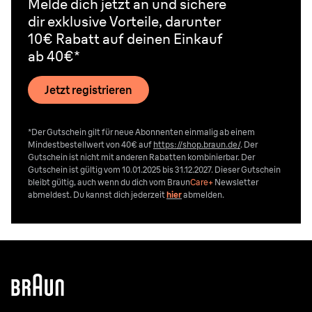
Melde dich jetzt an und sichere
dir exklusive Vorteile, darunter
10€ Rabatt auf deinen Einkauf
ab 40€*
Jetzt registrieren
*Der Gutschein gilt für neue Abonnenten einmalig ab einem
Mindestbestellwert von 40€ auf
https://shop.braun.de/
. Der
Gutschein ist nicht mit anderen Rabatten kombinierbar. Der
Gutschein ist gültig vom 10.01.2025 bis 31.12.2027. Dieser Gutschein
bleibt gültig, auch wenn du dich vom
Braun
Care+
Newsletter
abmeldest. Du kannst dich jederzeit
hier
abmelden.