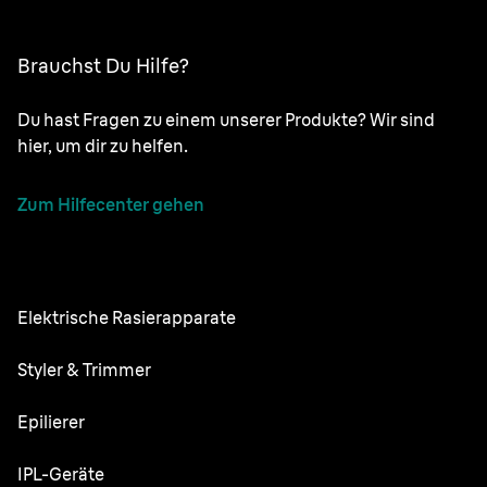
Brauchst Du Hilfe?
Du hast Fragen zu einem unserer Produkte? Wir sind
hier, um dir zu helfen.
Zum Hilfecenter gehen
Elektrische Rasierapparate
NEVO
Styler & Trimmer
Series 9 Pro
Barttrimmer
Epilierer
Series 7
All-in-One-Trimmer
Silk·épil SkinSpa
IPL-Geräte
Series 5