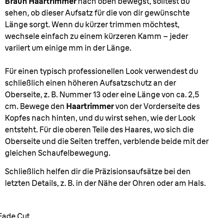
Braun Haartrimmer
nach oben bewegst, solltest du
sehen, ob dieser Aufsatz für die von dir gewünschte
Länge sorgt. Wenn du kürzer trimmen möchtest,
wechsele einfach zu einem kürzeren Kamm – jeder
variiert um einige mm in der Länge.
Für einen typisch professionellen Look verwendest du
schließlich einen höheren Aufsatzschutz an der
Oberseite, z. B. Nummer 13 oder eine Länge von ca. 2,5
cm. Bewege den
Haartrimmer
von der Vorderseite des
Kopfes nach hinten, und du wirst sehen, wie der Look
entsteht. Für die oberen Teile des Haares, wo sich die
Oberseite und die Seiten treffen, verblende beide mit der
gleichen Schaufelbewegung.
Schließlich helfen dir die Präzisionsaufsätze bei den
letzten Details, z. B. in der Nähe der Ohren oder am Hals.
Fade Cut