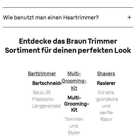
Wie benutzt man einen Haartrimmer?
Entdecke das Braun Trimmer
Sortiment für deinen perfekten Look
Barttrimmer
Multi-
Shavers
Grooming-
Bartschneider
Rasierer
Kit
Bis zu 39
Für eine
Multi-
Präzisions-
gründliche
Grooming-
Längeneinstellungen
und
Kit
sanfte
Trimmen
Rasur
und
Stylen