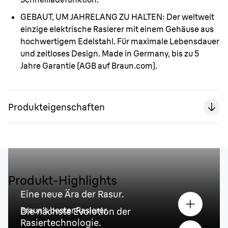
GEBAUT, UM JAHRELANG ZU HALTEN:
Der weltweit
einzige elektrische Rasierer mit einem Gehäuse aus
hochwertigem Edelstahl. Für maximale Lebensdauer
und zeitloses Design. Made in Germany, bis zu 5
Jahre Garantie (AGB auf Braun.com).
Produkteigenschaften
Produkt-Highlights
Eine neue Ära der Rasur.
Braun‘s bester Rasierer.
Die nächste Evolution der
Rasiertechnologie.