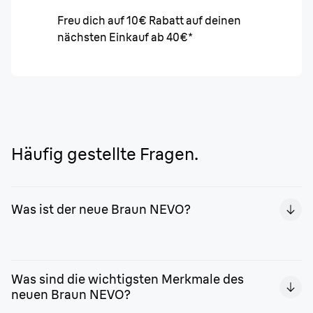
Freu dich auf 10€ Rabatt auf deinen
nächsten Einkauf ab 40€*
Häufig gestellte Fragen.
Was ist der neue Braun NEVO?
Der Braun NEVO ist die nächste Generation von
Elektrorasierern – entwickelt für eine perfekt
Was sind die wichtigsten Merkmale des
gründliche Rasur und glatte Haut, ohne Kompromisse
neuen Braun NEVO?
beim Komfort. Mit dem NEVO müssen Männer keine