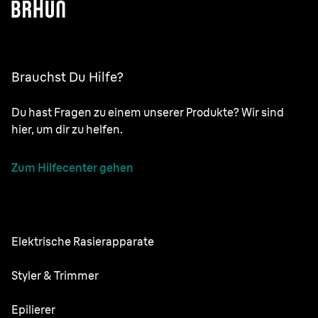
Brauchst Du Hilfe?
Du hast Fragen zu einem unserer Produkte? Wir sind
hier, um dir zu helfen.
Zum Hilfecenter gehen
Elektrische Rasierapparate
NEVO
Styler & Trimmer
Series 9 Pro
Barttrimmer
Epilierer