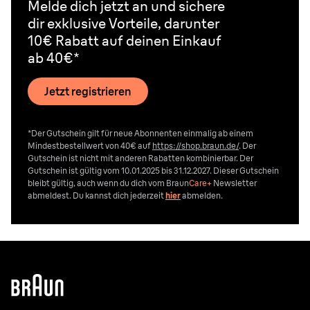
Melde dich jetzt an und sichere
dir exklusive Vorteile, darunter
10€ Rabatt auf deinen Einkauf
ab 40€*
Jetzt registrieren
*Der Gutschein gilt für neue Abonnenten einmalig ab einem
Mindestbestellwert von 40€ auf
https://shop.braun.de/
. Der
Gutschein ist nicht mit anderen Rabatten kombinierbar. Der
Gutschein ist gültig vom 10.01.2025 bis 31.12.2027. Dieser Gutschein
bleibt gültig, auch wenn du dich vom
Braun
Care+
Newsletter
abmeldest. Du kannst dich jederzeit
hier
abmelden.