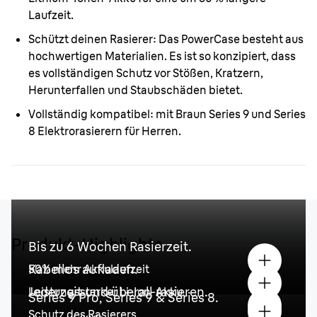
Laufzeit.
Schützt deinen Rasierer:
Das PowerCase besteht aus
hochwertigen Materialien. Es ist so konzipiert, dass
es vollständigen Schutz vor Stößen, Kratzern,
Herunterfallen und Staubschäden bietet.
Vollständig kompatibel:
mit Braun Series 9 und Series
8 Elektrorasierern für Herren.
Produkt-Highlights
Bis zu 6 Wochen Rasierzeit.
Kabellos aufladen.
50% mehr Akkulaufzeit
Jederzeit und überall rasieren.
Leistungsstarker Li-Ion-Akku
Series 9 Pro, Series 9 & Series 8.
Schutz des Rasierers