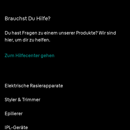
Brauchst Du Hilfe?
Du hast Fragen zu einem unserer Produkte? Wir sind
hier, um dir zu helfen.
Zum Hilfecenter gehen
Elektrische Rasierapparate
NEVO
Styler & Trimmer
Series 9 Pro
Barttrimmer
Epilierer
Series 7
All-in-One-Trimmer
Silk·épil SkinSpa
IPL-Geräte
Series 5