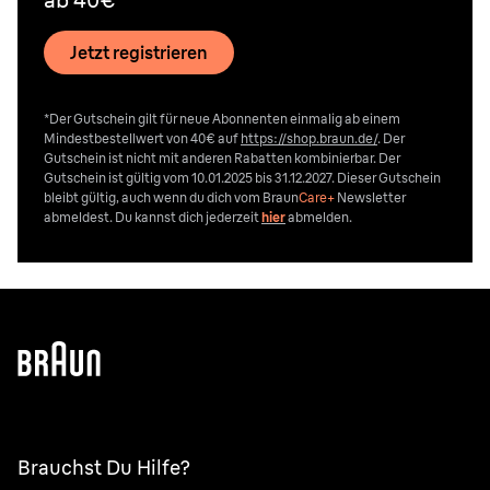
Jetzt registrieren
*Der Gutschein gilt für neue Abonnenten einmalig ab einem
Mindestbestellwert von 40€ auf
https://shop.braun.de/
. Der
Gutschein ist nicht mit anderen Rabatten kombinierbar. Der
Gutschein ist gültig vom 10.01.2025 bis 31.12.2027. Dieser Gutschein
bleibt gültig, auch wenn du dich vom
Braun
Care+
Newsletter
abmeldest. Du kannst dich jederzeit
hier
abmelden.
Brauchst Du Hilfe?