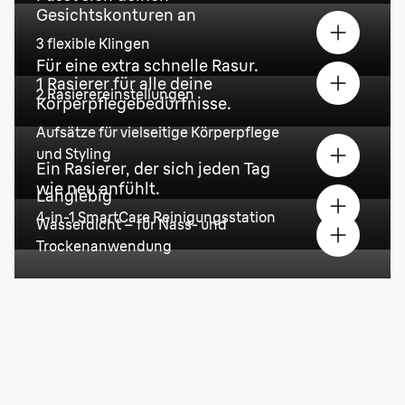
Gesichtskonturen an
3 flexible Klingen
Für eine extra schnelle Rasur.
1 Rasierer für alle deine
2 Rasierereinstellungen
Körperpflegebedürfnisse.
Aufsätze für vielseitige Körperpflege
und Styling
Ein Rasierer, der sich jeden Tag
wie neu anfühlt.
Langlebig
4-in-1 SmartCare Reinigungsstation
Wasserdicht – für Nass- und
Trockenanwendung