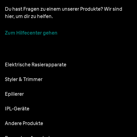
Du hast Fragen zu einem unserer Produkte? Wir sind
hier, um dir zu helfen.
Zum Hilfecenter gehen
Elektrische Rasierapparate
NEVO
Styler & Trimmer
Series 9 Pro
Barttrimmer
Epilierer
Series 7
All-in-One-Trimmer
Silk·épil SkinSpa
IPL-Geräte
Series 5
Body Groomer
Silk·épil 9 flex
Series 3
Skin i·expert
Andere Produkte
Series X
Silk·épil 9
Series 1
Silk·expert 5
Haarschneider
FaceSpa