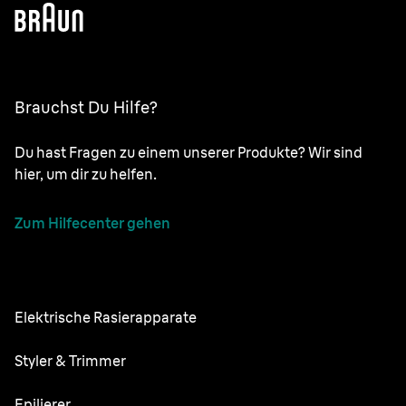
Brauchst Du Hilfe?
Du hast Fragen zu einem unserer Produkte? Wir sind
hier, um dir zu helfen.
Zum Hilfecenter gehen
Elektrische Rasierapparate
NEVO
Styler & Trimmer
Series 9 Pro
Barttrimmer
Epilierer