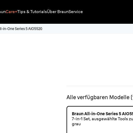
aun
Care+
Tips & Tutorials
Über Braun
Service
ll-in-One Series 5 AIO5520
Alle verfügbaren Modelle
(
Braun All-in-One Series 5 AIO
7-in-1 Set, ausgewählte Tools
grau