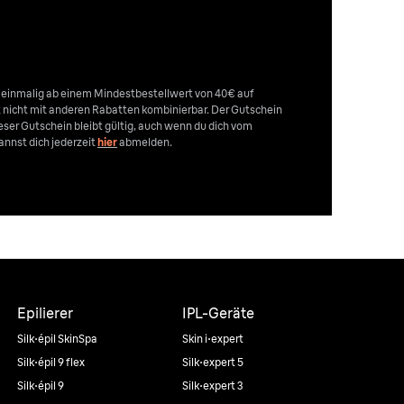
n einmalig ab einem Mindestbestellwert von 40€ auf
st nicht mit anderen Rabatten kombinierbar. Der Gutschein
Dieser Gutschein bleibt gültig, auch wenn du dich vom
nnst dich jederzeit
hier
abmelden.
Epilierer
IPL-Geräte
Silk·épil SkinSpa
Skin i·expert
Silk·épil 9 flex
Silk·expert 5
Silk·épil 9
Silk·expert 3