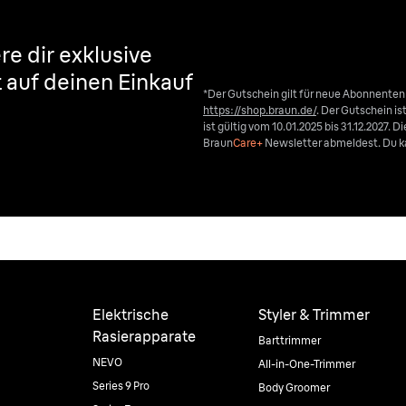
re dir exklusive
t auf deinen Einkauf
*Der Gutschein gilt für neue Abonnente
https://shop.braun.de/
. Der Gutschein i
ist gültig vom 10.01.2025 bis 31.12.2027. 
Braun
Care+
Newsletter abmeldest. Du ka
Elektrische
Styler & Trimmer
Rasierapparate
Barttrimmer
NEVO
All-in-One-Trimmer
Series 9 Pro
Body Groomer