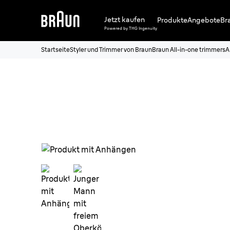
Jetzt kaufen
Produkte
Angebote
Br
Powered by THG Ingenuity
Startseite
Styler und Trimmer von Braun
Braun All-in-one trimmers
A