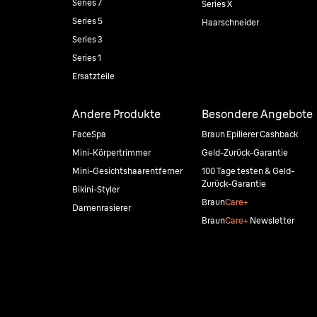
Series 7
Series X
Series 5
Haarschneider
Series 3
Series 1
Ersatzteile
Andere Produkte
Besondere Angebote
FaceSpa
Braun Epilierer Cashback
Mini-Körpertrimmer
Geld-Zurück-Garantie
Mini-Gesichtshaarentferner
100 Tage testen & Geld-
Zurück-Garantie
Bikini-Styler
Braun
Care+
Damenrasierer
Braun
Care+
Newsletter