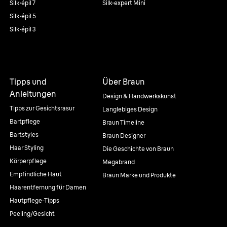
Silk·épil 7
Silk·expert Mini
Silk·épil 5
Silk·épil 3
Tipps und
Über Braun
Anleitungen
Design & Handwerkskunst
Tipps zur Gesichtsrasur
Langlebiges Design
Bartpflege
Braun Timeline
Bartstyles
Braun Designer
Haar Styling
Die Geschichte von Braun
Körperpflege
Megabrand
Empfindliche Haut
Braun Marke und Produkte
Haarentfernung für Damen
Hautpflege-Tipps
Peeling/Gesicht