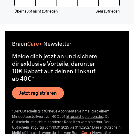
Überhaupt nicht zufrieden
Sehr zufrieden
Braun
Care+
Newsletter
Melde dich jetzt an und sichere
dir exklusive Vorteile, darunter
10€ Rabatt auf deinen Einkauf
ab 40€*
Jetzt registrieren
*Der Gutschein gilt für neue Abonnenten einmalig ab einem
Mindestbestellwert von 40€ auf
https://shop.braun.de/
. Der
Gutschein ist nicht mit anderen Rabatten kombinierbar. Der
Gutschein ist gültig vom 10.01.2025 bis 31.12.2027. Dieser Gutschein
bleibt gültig, auch wenn du dich vom
Braun
Care+
Newsletter