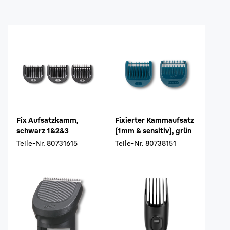
Fix Aufsatzkamm,
Fixierter Kammaufsatz
schwarz 1&2&3
(1mm & sensitiv), grün
Teile-Nr.
80731615
Teile-Nr.
80738151