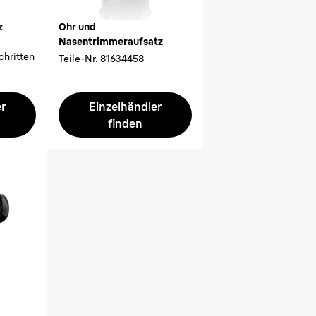
z
Ohr und
Nasentrimmeraufsatz
hritten
Teile-Nr.
81634458
er
Einzelhändler
finden