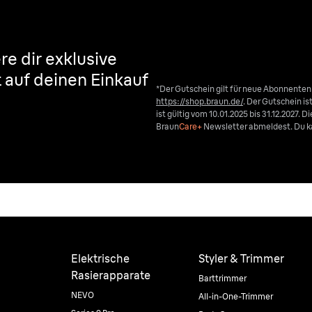
re dir exklusive
t auf deinen Einkauf
*Der Gutschein gilt für neue Abonnente
https://shop.braun.de/
. Der Gutschein i
ist gültig vom 10.01.2025 bis 31.12.2027. 
Braun
Care+
Newsletter abmeldest. Du ka
Elektrische
Styler & Trimmer
Rasierapparate
Barttrimmer
NEVO
All-in-One-Trimmer