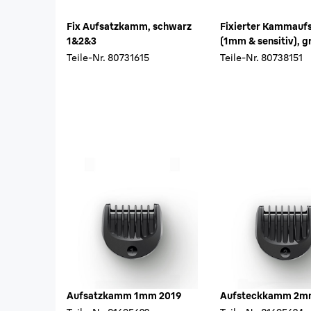
Fix Aufsatzkamm, schwarz
Fixierter Kammauf
1&2&3
(1mm & sensitiv), g
Teile-Nr.
80731615
Teile-Nr.
80738151
Aufsatzkamm 1mm 2019
Aufsteckkamm 2m