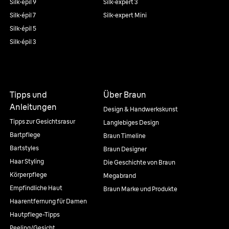
Silk·épil 9
Silk·expert 3
Silk·épil 7
Silk·expert Mini
Silk·épil 5
Silk·épil 3
Tipps und
Über Braun
Anleitungen
Design & Handwerkskunst
Tipps zur Gesichtsrasur
Langlebiges Design
Bartpflege
Braun Timeline
Bartstyles
Braun Designer
Haar Styling
Die Geschichte von Braun
Körperpflege
Megabrand
Empfindliche Haut
Braun Marke und Produkte
Haarentfernung für Damen
Hautpflege-Tipps
Peeling/Gesicht