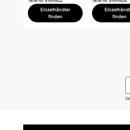
Teile-Nr.
81695622
Teile-Nr.
81695624
Einzelhändler
Einzelhändl
finden
finden
Üb