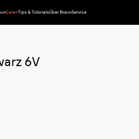
aun
Care+
Tips & Tutorials
Über Braun
Service
warz 6V