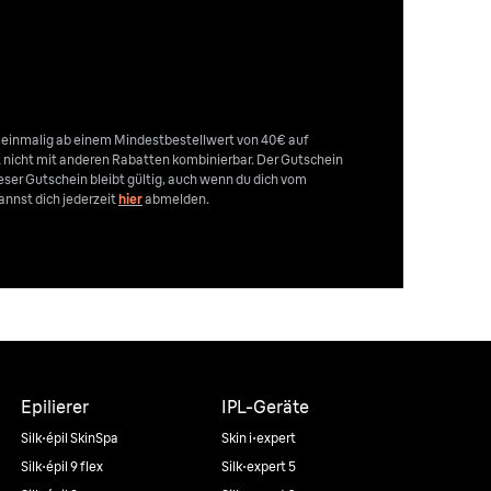
n einmalig ab einem Mindestbestellwert von 40€ auf
st nicht mit anderen Rabatten kombinierbar. Der Gutschein
Dieser Gutschein bleibt gültig, auch wenn du dich vom
nnst dich jederzeit
hier
abmelden.
Epilierer
IPL-Geräte
Silk·épil SkinSpa
Skin i·expert
Silk·épil 9 flex
Silk·expert 5