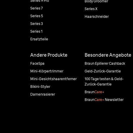
Series 9 Pro
Body Groomer
Series 7
Series X
Series 5
Haarschneider
Series 3
Series 1
Ersatzteile
Andere Produkte
Besondere Angebote
FaceSpa
Braun Epilierer Cashback
Mini-Körpertrimmer
Geld-Zurück-Garantie
Mini-Gesichtshaarentferner
100 Tage testen & Geld-
Zurück-Garantie
Bikini-Styler
Braun
Care+
Damenrasierer
Braun
Care+
Newsletter