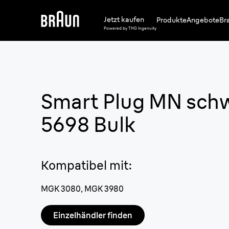
Jetzt kaufen
Produkte
Angebote
Br
Powered by THG Ingenuity
Smart Plug MN sch
5698 Bulk
Kompatibel mit
:
MGK 3080, MGK 3980
Einzelhändler finden