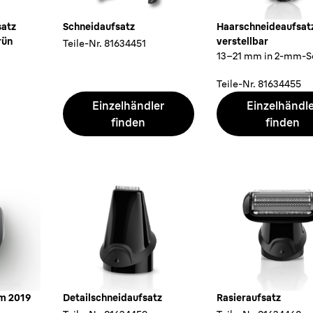
satz
Schneidaufsatz
Haarschneideaufsat
rün
verstellbar
Teile-Nr.
81634451
13–21 mm in 2-mm-Sc
Teile-Nr.
81634455
Einzelhändler
Einzelhändl
finden
finden
m 2019
Detailschneidaufsatz
Rasieraufsatz