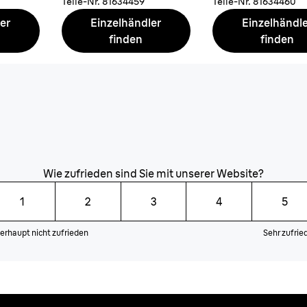
Teile-Nr.
81634459
Teile-Nr.
81634460
er
Einzelhändler
Einzelhändl
finden
finden
Wie zufrieden sind Sie mit unserer Website?
1
2
3
4
5
erhaupt nicht zufrieden
Sehr zufrie