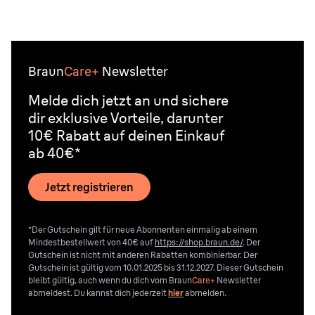
Braun
Care+
Newsletter
Melde dich jetzt an und sichere
dir exklusive Vorteile, darunter
10€ Rabatt auf deinen Einkauf
ab 40€*
Jetzt registrieren
*Der Gutschein gilt für neue Abonnenten einmalig ab einem
Mindestbestellwert von 40€ auf
https://shop.braun.de/
. Der
Gutschein ist nicht mit anderen Rabatten kombinierbar. Der
Gutschein ist gültig vom 10.01.2025 bis 31.12.2027. Dieser Gutschein
bleibt gültig, auch wenn du dich vom
Braun
Care+
Newsletter
abmeldest. Du kannst dich jederzeit
hier
abmelden.