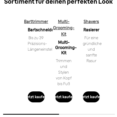
Sortiment für deinen perfekten Look
Barttrimmer
Multi-
Shavers
Grooming-
Bartschneider
Rasierer
Kit
Bis zu 39
Für eine
Multi-
Präzisions-
gründliche
Grooming-
Längeneinstellungen
und
Kit
sanfte
Trimmen
Rasur
und
Stylen
von Kopf
bis Fuß
Jetzt kaufen
Jetzt kaufen
Jetzt kaufen