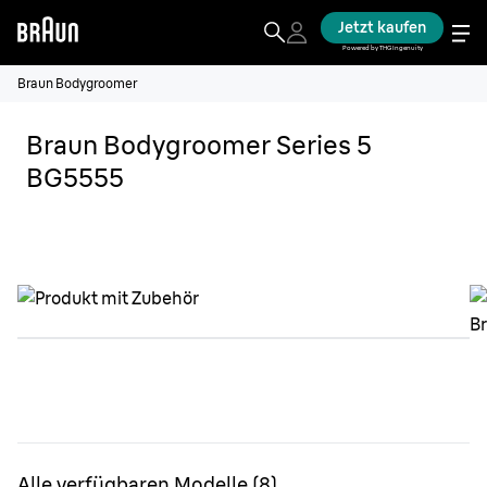
Jetzt kaufen
Powered by THG Ingenuity
Braun Bodygroomer
Braun Bodygroomer Series 5
BG5555
Alle verfügbaren Modelle
(
8
)