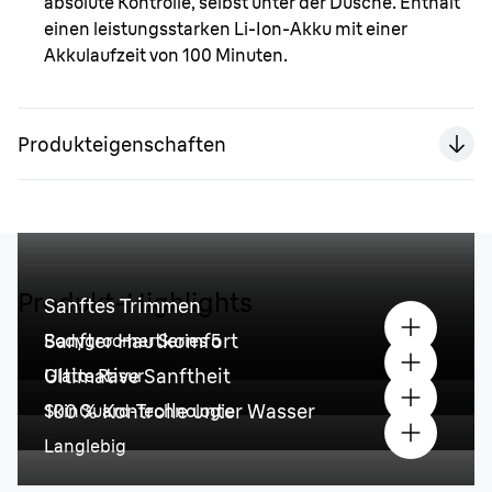
absolute Kontrolle, selbst unter der Dusche. Enthält
einen leistungsstarken Li-Ion-Akku mit einer
Akkulaufzeit von 100 Minuten.
Produkteigenschaften
Produkt-Highlights
Sanftes Trimmen
Sanfter Hautkomfort
Bodygroomer Series 5
Ultimative Sanftheit
Glatte Rasur
100 % Kontrolle unter Wasser
SkinGuard-Technologie
Langlebig