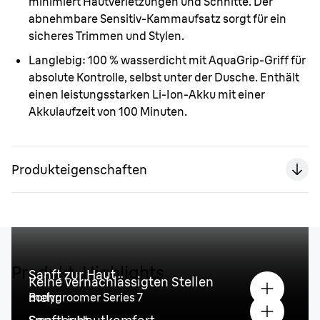
minimiert Hautverletzungen und Schnitte. Der
abnehmbare Sensitiv-Kammaufsatz sorgt für ein
sicheres Trimmen und Stylen.
Langlebig:
100 % wasserdicht mit AquaGrip-Griff für
absolute Kontrolle, selbst unter der Dusche. Enthält
einen leistungsstarken Li-Ion-Akku mit einer
Akkulaufzeit von 100 Minuten.
Produkteigenschaften
Produkt-Highlights
Sanft zur Haut
Keine vernachlässigten Stellen
mehr
Bodygroomer Series 7