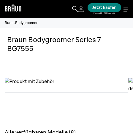
Jetzt kaufen
Powered by THG Ingenuity
Braun Bodygroomer
Braun Bodygroomer Series 7
BG7555
Alle verfügbaren Modelle
(
8
)