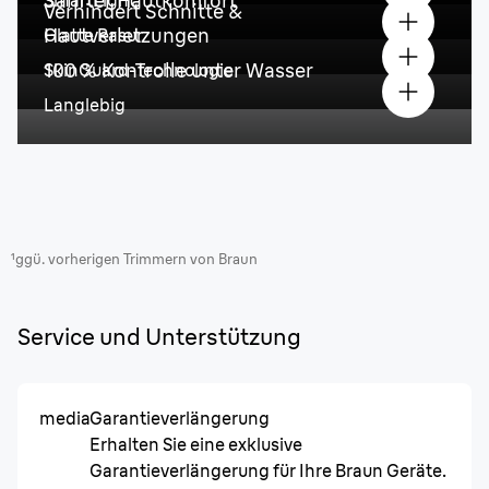
Sanfter Hautkomfort
SmartLight
Verhindert Schnitte &
Hautverletzungen
Glatte Rasur
100 % Kontrolle unter Wasser
SkinGuard-Technologie
Langlebig
¹ggü. vorherigen Trimmern von Braun
Service und Unterstützung
media
Garantieverlängerung
Erhalten Sie eine exklusive
Garantieverlängerung für Ihre Braun Geräte.