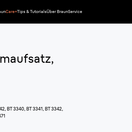
aun
Care+
Tips & Tutorials
Über Braun
Service
maufsatz,
42, BT 3340, BT 3341, BT 3342,
471