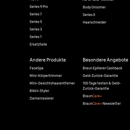
Series 9 Pro
Body Groomer
Series 7
Series X
Series 5
Haarschneider
Series 3
Series 1
Ersatzteile
Andere Produkte
Besondere Angebote
FaceSpa
Braun Epilierer Cashback
Mini-Körpertrimmer
Geld-Zurück-Garantie
Mini-Gesichtshaarentferner
100 Tage testen & Geld-
Zurück-Garantie
Bikini-Styler
Braun
Care+
Damenrasierer
Braun
Care+
Newsletter