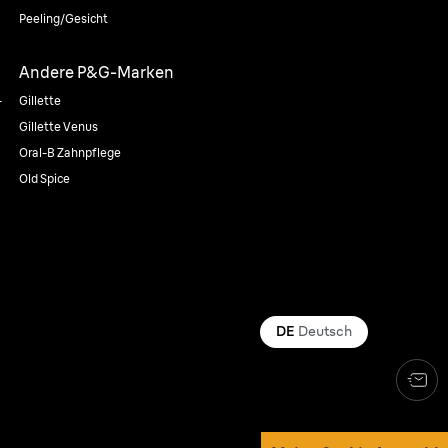
Peeling/Gesicht
Andere P&G-Marken
-
Gillette
Gillette Venus
Oral-B Zahnpflege
Old Spice
DE
Deutsch