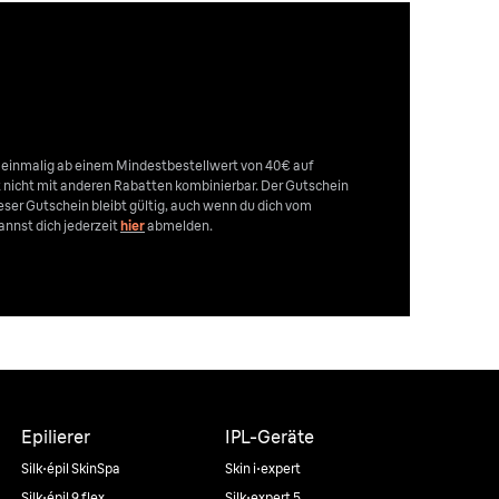
n einmalig ab einem Mindestbestellwert von 40€ auf
st nicht mit anderen Rabatten kombinierbar. Der Gutschein
Dieser Gutschein bleibt gültig, auch wenn du dich vom
nnst dich jederzeit
hier
abmelden.
Epilierer
IPL-Geräte
Silk·épil SkinSpa
Skin i·expert
Silk·épil 9 flex
Silk·expert 5