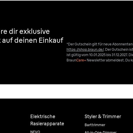
re dir exklusive
t auf deinen Einkauf
*Der Gutschein gilt für neue Abonnente
https://shop.braun.de/
. Der Gutschein i
ist gültig vom 10.01.2025 bis 31.12.2027. 
Braun
Care+
Newsletter abmeldest. Du ka
Elektrische
Styler & Trimmer
Rasierapparate
Barttrimmer
NEVO
All-in-One-Trimmer