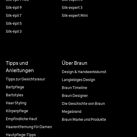
Silk·épil 9
Silk·expert 3
Silk·épil 7
Silk·expert Mini
Silk·épil 5
Silk·épil 3
Tipps und
Über Braun
Anleitungen
Design & Handwerkskunst
Tipps zur Gesichtsrasur
Langlebiges Design
Bartpflege
Braun Timeline
Bartstyles
Braun Designer
Haar Styling
Die Geschichte von Braun
Körperpflege
Megabrand
Empfindliche Haut
Braun Marke und Produkte
Haarentfernung für Damen
Hautpflege-Tipps