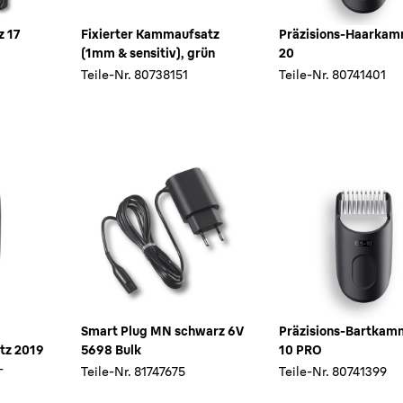
z 17
Fixierter Kammaufsatz
Präzisions-Haarkam
(1mm & sensitiv), grün
20
Teile-Nr.
80738151
Teile-Nr.
80741401
Smart Plug MN schwarz 6V
Präzisions-Bartkam
tz 2019
5698 Bulk
10 PRO
-
Teile-Nr.
81747675
Teile-Nr.
80741399