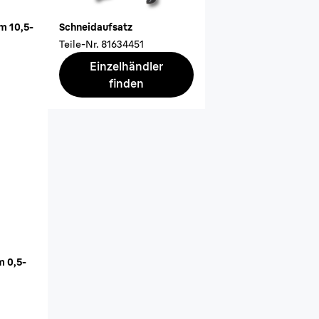
m 10,5-
Schneidaufsatz
Teile-Nr.
81634451
Einzelhändler
finden
m 0,5-