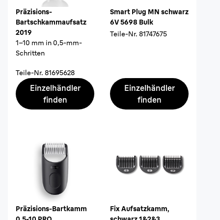
Präzisions-
Smart Plug MN schwarz
Bartschkammaufsatz
6V 5698 Bulk
2019
Teile-Nr.
81747675
1–10 mm in 0,5-mm-
Schritten
Teile-Nr.
81695628
Einzelhändler
Einzelhändler
finden
finden
Präzisions-Bartkamm
Fix Aufsatzkamm,
0,5-10 PRO
schwarz 1&2&3