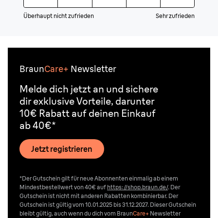
Überhaupt nicht zufrieden
Sehr zufrieden
Braun
Care+
Newsletter
Melde dich jetzt an und sichere
dir exklusive Vorteile, darunter
10€ Rabatt auf deinen Einkauf
ab 40€*
Jetzt registrieren
*Der Gutschein gilt für neue Abonnenten einmalig ab einem
Mindestbestellwert von 40€ auf
https://shop.braun.de/
. Der
Gutschein ist nicht mit anderen Rabatten kombinierbar. Der
Gutschein ist gültig vom 10.01.2025 bis 31.12.2027. Dieser Gutschein
bleibt gültig, auch wenn du dich vom
Braun
Care+
Newsletter