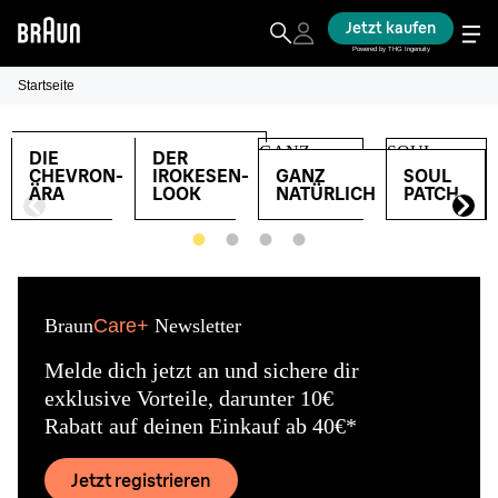
Jetzt kaufen
Powered by THG Ingenuity
Startseite
DIE
DER
GANZ
SOUL
DIE
DER
CHEVRON-
IROKESEN-
GANZ
SOUL
CHEVRON-
IROKESEN-
NATÜRLICH
PATCH
ÄRA
LOOK
NATÜRLICH
PATCH
ÄRA
LOOK
Braun
Care+
Newsletter
Melde dich jetzt an und sichere dir
exklusive Vorteile, darunter 10€
Rabatt auf deinen Einkauf ab 40€*
Jetzt registrieren