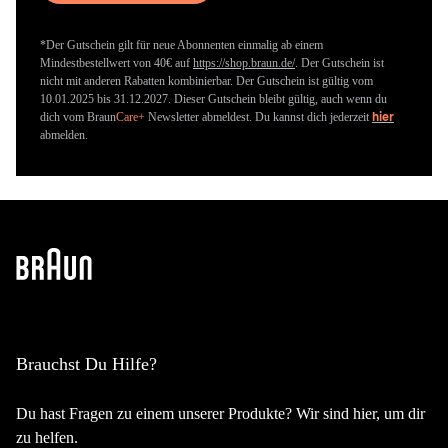
*Der Gutschein gilt für neue Abonnenten einmalig ab einem
Mindestbestellwert von 40€ auf
https://shop.braun.de/
. Der Gutschein ist
nicht mit anderen Rabatten kombinierbar. Der Gutschein ist gültig vom
10.01.2025 bis 31.12.2027. Dieser Gutschein bleibt gültig, auch wenn du
hier
dich vom
Braun
Care+
Newsletter abmeldest. Du kannst dich jederzeit
abmelden.
Brauchst Du Hilfe?
Du hast Fragen zu einem unserer Produkte? Wir sind hier, um dir
zu helfen.